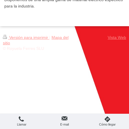
para la industria.
Versión para imprimir
|
Mapa del
Vista Web
sitio
© Royuela Ferres SLU
Llamar
E-mail
Cómo llegar